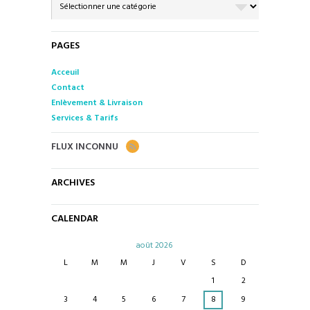
DROPDOWN
PAGES
Acceuil
Contact
Enlèvement & Livraison
Services & Tarifs
FLUX INCONNU
ARCHIVES
CALENDAR
août
2026
L
M
M
J
V
S
D
1
2
3
4
5
6
7
8
9