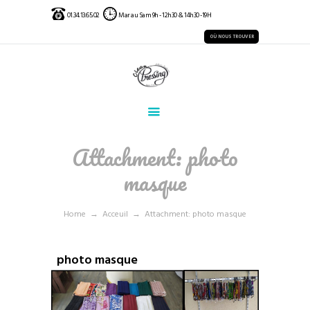
01.34.13.65.02
Mar au Sam 9h - 12h30 & 14h30 -19H
OÙ NOUS TROUVER
Attachment: photo
masque
Home
Acceuil
Attachment: photo masque
photo masque