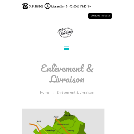
01.34.13.65.02
Mar au Sam 9h - 12h30 & 14h30 -19H
OÙ NOUS TROUVER
Enlèvement &
Livraison
Home
Enlèvement & Livraison